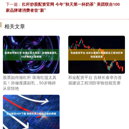
下一篇：
杠杆炒股配资官网 今年“秋天第一杯奶茶” 美团联合100
家品牌请消费者尝“新”
相关文章
股票如何做杠杆 珠海红毯太真
和金配资平台 吉林长春举办首
实！孙俪瘦露副乳，50岁梅婷
届建设工程消防审验技能竞赛
从容惊艳