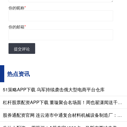
你的昵称
*
你的邮箱
*
提交评论
热点资讯
51策略APP下载 乌军持续袭击俄大型电商平台仓库
杠杆股票配资APP下载 董璇聚会名场面！周也翟潇闻送千元礼，小酒窝一句话让翟潇闻尴尬
股券通配资官网 连云港市中通复合材料机械设备制造厂：玻璃钢排污管道生产设备先驱者，适配多领域管道制造需求