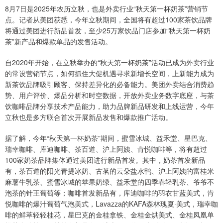
8月7日是2025年农历立秋，也是外卖行业“秋天第一杯奶茶”营销节
点。记者从美团获悉，今年立秋期间，全国将有超过100家茶饮品牌
将通过美团进行新品首发，至少25万家饮品门店参加“秋天第一杯奶
茶”新产品和爆款单品的发售活动。
自2020年开始，在立秋举办的“秋天第一杯奶茶”活动已成为外卖行业
的常设营销节点，如何抓住大促机遇寻求新增长空间，上新能力成为
新茶饮品牌吸引顾客、保持差异化的必备能力。美团外卖结合消费趋
势、用户评价、爆品分析和时空数据，开放外卖业务数字底座，与茶
饮咖啡品牌分享技术产品能力，助力品牌新品研发和上线运营，今年
立秋也是多方联合首次开展新品发售和爆款推广活动。
据了解，今年“秋天第一杯奶茶”期间，蜜雪冰城、益禾堂、星巴克、
瑞幸咖啡、库迪咖啡、茶百道、沪上阿姨、肯悦咖啡等，将有超过
100家奶茶品牌集体通过美团进行新品首发。其中，奶茶首发新品
有，茶百道的阳光青提冰奶、古茗的云朵盐水鸭、沪上阿姨的富桂米
麻薯牛乳茶、蜜雪冰城的苹果奶绿、益禾堂的四季春轻乳茶、爷爷不
泡茶的针王葡萄等；咖啡首发新品有，库迪咖啡的羽衣甘蓝美式，肯
悦咖啡的爆汁葡萄气泡美式，Lavazza的KAFA森林瑰夏·美式，瑞幸咖
啡的鲜萃轻轻桂花，星巴克的金桂拿铁、金桂金烘美式、金桂凤凰单