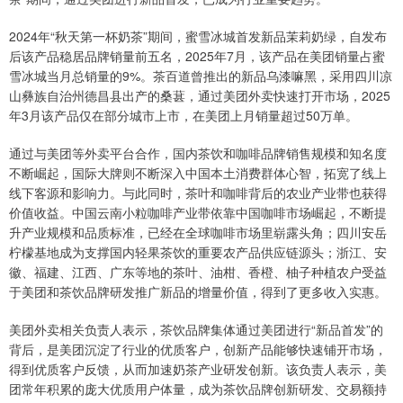
2024年“秋天第一杯奶茶”期间，蜜雪冰城首发新品茉莉奶绿，自发布
后该产品稳居品牌销量前五名，2025年7月，该产品在美团销量占蜜
雪冰城当月总销量的9%。茶百道曾推出的新品乌漆嘛黑，采用四川凉
山彝族自治州德昌县出产的桑葚，通过美团外卖快速打开市场，2025
年3月该产品仅在部分城市上市，在美团上月销量超过50万单。
通过与美团等外卖平台合作，国内茶饮和咖啡品牌销售规模和知名度
不断崛起，国际大牌则不断深入中国本土消费群体心智，拓宽了线上
线下客源和影响力。与此同时，茶叶和咖啡背后的农业产业带也获得
价值收益。中国云南小粒咖啡产业带依靠中国咖啡市场崛起，不断提
升产业规模和品质标准，已经在全球咖啡市场里崭露头角；四川安岳
柠檬基地成为支撑国内轻果茶饮的重要农产品供应链源头；浙江、安
徽、福建、江西、广东等地的茶叶、油柑、香橙、柚子种植农户受益
于美团和茶饮品牌研发推广新品的增量价值，得到了更多收入实惠。
美团外卖相关负责人表示，茶饮品牌集体通过美团进行“新品首发”的
背后，是美团沉淀了行业的优质客户，创新产品能够快速铺开市场，
得到优质客户反馈，从而加速奶茶产业研发创新。该负责人表示，美
团常年积累的庞大优质用户体量，成为茶饮品牌创新研发、交易额持