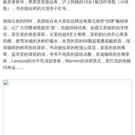
枞茶拿铁等；果茶首发新品有，沪上阿姨的12合1焕活纤体瓶（小绿
瓶），书亦烧仙草的大漠杏子红等。
推陈出新的同时，美团联合各大茶饮品牌还将重点推荐“招牌”畅销单
品，让广大消费者既能尝“新”，也能回味经典。如霸王茶姬的伯牙绝
弦，茶百道的青提茉莉，古茗的超A芝士葡萄，茉莉奶白的开心果茉
莉椰，蜜雪冰城的冰鲜柠檬水，奈雪的茶的66颗蓝莓桑葚酸奶昔，瑞
幸咖啡的鲜萃轻轻茉莉，书亦烧仙草的橙漫山茶花，喜茶的多肉葡
萄，益禾堂的薄荷奶绿，爷爷不泡茶的荔枝冰酿，库迪咖啡的生椰拿
铁，Lavazza的水牛乳清甜拿铁，Manner的冰橙美式，星巴克的焦糖
玛奇朵……