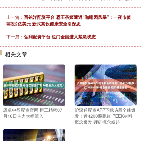
上一篇：
百铭洋配资平台 霸王茶姬遭遇“咖啡因风暴”：一夜市值
蒸发2亿美元 新式茶饮健康安全引深思
下一篇：
弘利配资平台 也门全国进入紧急状态
相关文章
恩卓中盈配资官网 恒工精密07
沪深通配资APP下载 A股全线爆
月16日主力大幅流入
发！近4200股飘红 PEEK材料
概念爆发 锂矿概念崛起