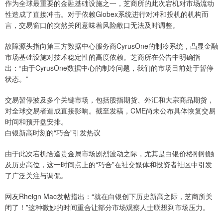
作为全球最重要的金融基础设施之一，芝商所的此次宕机对市场流动
性造成了直接冲击。对于依赖Globex系统进行对冲和投机的机构而
言，交易窗口的突然关闭意味着风险敞口无法及时调整。
故障源头指向第三方数据中心服务商CyrusOne的制冷系统，凸显金融
市场基础设施对技术稳定性的高度依赖。芝商所在公告中明确指
出：“由于CyrusOne数据中心的制冷问题，我们的市场目前处于暂停
状态。”
交易暂停波及多个关键市场，包括股指期货、外汇和大宗商品期货，
对全球交易者造成直接影响。截至发稿，CME尚未公布具体恢复交易
时间和预开盘安排。
白银新高时刻的“巧合”引发热议
由于此次宕机恰逢贵金属市场剧烈波动之际，尤其是白银价格刚刚触
及历史高位，这一时间点上的“巧合”在社交媒体和投资者社区中引发
了广泛关注与调侃。
网友Rheign Mac发帖指出：“就在白银创下历史新高之际，芝商所关
闭了！”这种微妙的时间重合让部分市场观察人士联想到市场压力。