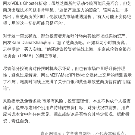
网友VBL’s Ghost分析称，虽然芝商所的活动今晚可能只是巧合，但芝
商所出现技术问题非常罕见，“这是严重压力的迹象”。该网友进一步
指出，当芝商所关闭时，伦敦现货市场遭遇抛售，“有人可能正变得绝
望，尽管这一切仍可能只是巧合”。
对于这一突发状况，部分投资者开始呼吁转向其他市场或实物资产。
网友Kam Dianatkhah表示：“忘了芝商所吧。正如我两小时前所说，
忘掉期货，买入实物。”他还建议投资者转战上海、东京或伦敦金银市
场协会（LBMA）的期货市场。
尽管部分投资者对停摆时机表示怀疑，但也有市场声音呼吁保持理
性，避免过度解读。网友MΣƬΛM◎Я₱H对社交媒体上充斥的猜测表示
了不屑，嘲笑时间线上充满了关于白银和黄金导致芝商所暂停的“阴谋
论”。
风险提示及免责条款 市场有风险，投资需谨慎。本文不构成个人投资
建议，也未考虑到个别用户特殊的投资目标、财务状况或需要。用户
应考虑本文中的任何意见、观点或结论是否符合其特定状况。据此投
资，责任自负。
嘉正网提示：文章来自网络，不代表本站观点。