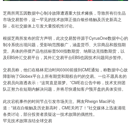
芝商所周五因数据中心制冷故障遭遇重大技术瘫痪，导致所有衍生品
市场交易暂停，这一罕见的技术故障正值白银价格触及历史新高之
际，在社交媒体上引发大量投机性讨论。
根据芝商所发布的官方声明，此次交易暂停源于CyrusOne数据中心的
制冷系统出现问题，受影响范围极广，涵盖货币、大宗商品和股指期
货。具体的停摆产品包括标普500指数期货、纳斯达克指数期货，以
及EBS外汇交易平台，其外汇交易平台EBS也因技术问题同步暂停。
交易员称，他们在格林尼治时间0300前接到CME通知，称数据中心故
障影响了Globex平台上所有期货和期权合约的交易。一位不愿具名的
交易员向路透表示：“这简直是噩梦。”CME在公告中称，技术支持团
队正努力在短期内解决问题，并将尽快通知客户预开盘的具体安排。
此次宕机事件的时间节点引发市场关注。网友Rheign Mac评论
道："就在白银触及历史新高时，CME关闭了！"社交媒体上迅速涌现
各类讨论，部分投资者质疑这一技术故障的偶然性。
罕见技术故障冻结全球交易