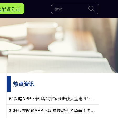
盘配资公司
热点资讯
51策略APP下载 乌军持续袭击俄大型电商平台仓库
杠杆股票配资APP下载 董璇聚会名场面！周也翟潇闻送千元礼，小酒窝一句话让翟潇闻尴尬