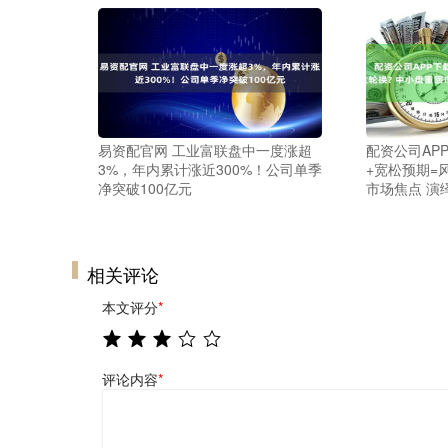
易资配官网 工业富联盘中一度涨超
配资公司AP
3%，年内累计涨近300%！公司单季
+宽松预期=
净突破100亿元
市场焦点 演
相关评论
本文评分
*
评论内容
*