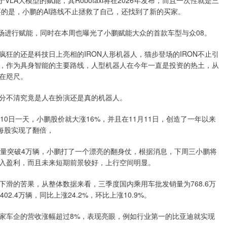
LA大模型的赋能，其Robotaxi将在2026年发布，而且一次性就是三
要的是，小鹏的AI路线不止拯救了自己，还找到了新的买家。
市场进行赋能，同时在本周也曝光了小鹏赋能大众的首款车型与众08。
狂的还是科技日上亮相的IRON人形机器人，猫步登场的IRON不止引
，作为具身智能的主要路线，人型机器人在今年一直是投资的热土，从
在咫尺。
分不清究竟是人在扮演还是真的机器人。
0日一天，小鹏股价就大涨16%，并且在11月11日，创造了一年以来
元每股实现了翻倍，
销量突破4万辆，小鹏打了一个漂亮的翻身仗，根据消息，下周三小鹏将
入盈利，而且未来短期前景较好，上行空间明显。
滑的苦果，从整体数据来看，三季度国内乘用车批发销量为768.6万
02.4万辆，同比上涨24.2%，环比上涨10.9%。
家车企的营收涨幅超过8%，表现亮眼，例如行业第一的比亚迪就实现