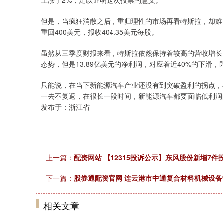
上涨了2%，足以证明这次投票的意义。
但是，当疯狂消散之后，重归理性的市场再看特斯拉，却难以
重回400美元，报收404.35美元每股。
虽然从三季度财报来看，特斯拉依然保持着较高的营收增长，
态势，但是13.89亿美元的净利润，对应着近40%的下
只能说，在当下新能源汽车产业还没有到突破盈利的拐点，
一去不复返，在很长一段时间，新能源汽车都要面临低利润
发布于：浙江省
上一篇：
配资网站 【12315投诉公示】东风股份新增7
下一篇：
股券通配资官网 连云港市中通复合材料机械设
相关文章