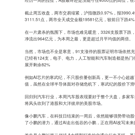
经历一周的拉扯，A股最终还是没能守住4000点的高位，
截止周五收盘，两市交易缩紧，沪指微跌0.97%，报3990.49
3111.51点，两市全天成交金额19581亿元，较前日下跌
在一片肃杀的氛围下，市场也难见暖意，3326支股票下跌
净流出964亿元，为本周之最，更是超过月平均值的两倍。
当然，市场也不全是寒意，91支涨停的股票证明市场依然充
已经有124支，电子、电力，人工智能和汽车制造都是热门
展开剩余82%
例如AI芯片的寒武纪，不只股价屡创新高，更一不小心超越了
值，虽然在全球半导体面对存储危机下，寒武纪的股价下滑明
回归到汽车行业，本周汽车股表现要好于整个大盘，多家车
将风头吹到了港股和大洋彼岸的美股市场。
像小鹏汽车，在科技日结束的一周后，依然能够强势带动股
了小鹏的潜力，通过AI走出低谷的小鹏，正在用AI改写未来