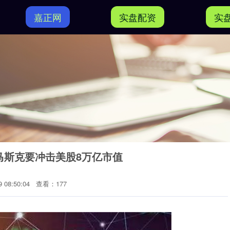
嘉正网
实盘配资
实
，马斯克要冲击美股8万亿市值
 08:50:04
查看：177