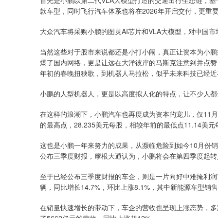
首先是小鹏以第二代VLA大模型打造的交通出行生态链，基于V
款车型，同时飞行汽车体系也将在2026年开启交付，更重
大众汽车将采购小鹏的图灵AI芯片和VLA大模型，对中国
当然这些对于股市来说都还是小打小闹，真正让资本为小鹏疯
爆了国内网络，更是让远在大洋彼岸的马斯克注意到并点赞
年初的春晚扭秧歌，到机器人马拉松，似乎未来科技已经近
小鹏的人型机器人，更是以高度拟人化的特点，让不少人都
在这样的浪潮下，小鹏汽车也再度成为资本的宠儿，仅11月1
的最高点，28.235美元每股，相较年前的最低点11.14美
这也是小鹏一年来努力的成果，从濒临危险到如今10月份
公布三季度财报，摩根大通认为，小鹏将会在第四季度起转
至于已经公布三季度财报的车企，则是一片向好中难掩利润下
辆，同比增长14.7%，环比上涨8.1%，其中新能源车型销售4
在销量快速增长的带动下，车企的营收也呈现上涨态势，多