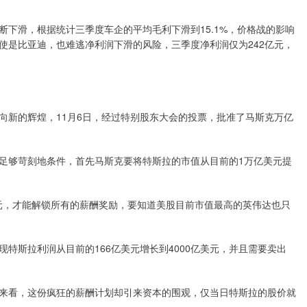
下滑，根据统计三季度车企的平均毛利下滑到15.1%，价格战的影响
使是比亚迪，也难逃净利润下滑的风险，三季度净利润仅为242亿元，
向新的辉煌，11月6日，经过特别股东大会的投票，批准了马斯克万亿
足够苛刻地条件，首先马斯克要将特斯拉的市值从目前的1万亿美元提
美元，才能解锁所有的薪酬奖励，要知道美股目前市值最高的英伟达也只
特斯拉利润从目前的166亿美元增长到4000亿美元，并且需要卖出
来看，这份疯狂的薪酬计划却引来资本的围观，仅当日特斯拉的股价就