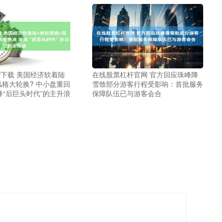
P下载 美国经济软着陆
在线股票杠杆官网 官方回应珠峰降
风格大轮换? 中小盘重回
雪致部分游客行程受影响：首批服务
绎“后巨头时代”的主升浪
保障队伍已与游客会合