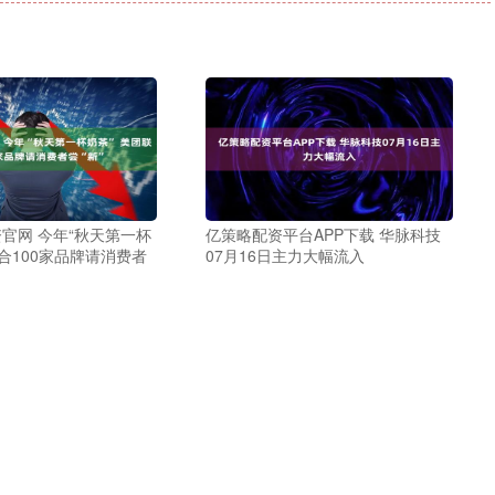
官网 今年“秋天第一杯
亿策略配资平台APP下载 华脉科技
联合100家品牌请消费者
07月16日主力大幅流入