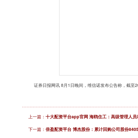
证券日报网讯 8月1日晚间，维信诺发布公告称，截至20
上一篇：
十大配资平台app官网 海鸥住工：高级管理人
下一篇：
倍盈配资平台 博杰股份：累计回购公司股份8405