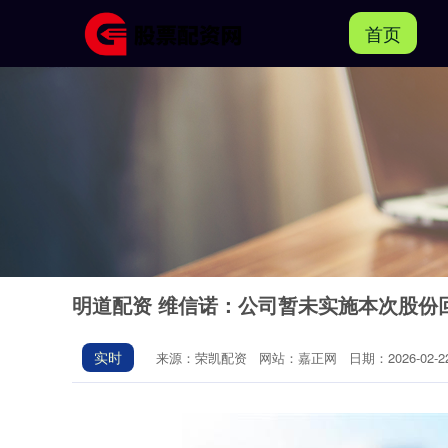
首页
明道配资 维信诺：公司暂未实施本次股份
实时
来源：荣凯配资
网站：嘉正网
日期：2026-02-22