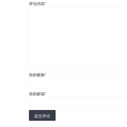
评论内容
*
你的昵称
*
你的邮箱
*
提交评论