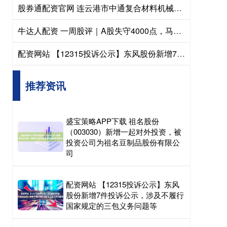
股券通配资官网 连云港市中通复合材料机械设备制造厂：玻璃钢排污管道生产设备先驱者，适配多领域管道制造需求
牛达人配资 一周股评｜A股失守4000点，马斯克要冲击美股8万亿市值
配资网站 【12315投诉公示】东风股份新增7件投诉公示，涉及不履行国家规定的三包义务问题等
推荐资讯
盛宝策略APP下载 祖名股份
（003030）新增一起对外投资，被
投资公司为祖名豆制品股份有限公
司
配资网站 【12315投诉公示】东风
股份新增7件投诉公示，涉及不履行
国家规定的三包义务问题等