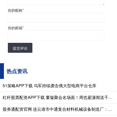
你的昵称
*
你的邮箱
*
提交评论
热点资讯
51策略APP下载 乌军持续袭击俄大型电商平台仓库
杠杆股票配资APP下载 董璇聚会名场面！周也翟潇闻送千元礼，小酒窝一句话让翟潇闻尴尬
股券通配资官网 连云港市中通复合材料机械设备制造厂：玻璃钢排污管道生产设备先驱者，适配多领域管道制造需求