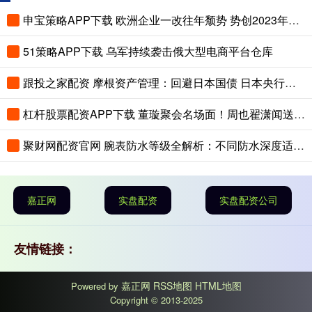
申宝策略APP下载 欧洲企业一改往年颓势 势创2023年以来最强业绩表现
51策略APP下载 乌军持续袭击俄大型电商平台仓库
跟投之家配资 摩根资产管理：回避日本国债 日本央行在加息方面“行动过慢”
杠杆股票配资APP下载 董璇聚会名场面！周也翟潇闻送千元礼，小酒窝一句话让翟潇闻尴尬
聚财网配资官网 腕表防水等级全解析：不同防水深度适用场景与选购指南
嘉正网
实盘配资
实盘配资公司
友情链接：
嘉正网
RSS地图
HTML地图
Powered by
Copyright
© 2013-2025