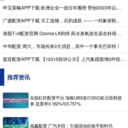
申宝策略APP下载 欧洲企业一改往年颓势 势创2023年以来最强业绩表现
广盛配资APP下载 天工造物，石韵成双 —— 一对象形鞋靴奇石的收藏与鉴赏
港股T+0配资官网 Ozonia LAB2B 风冷臭氧发生器在科研实验室中实现稳定低流量高浓度臭氧输出的应用研究
中华配资 周六，市场传来3大消息，其中一个事关巴菲特！
盈亚配资APP下载 【12315投诉公示】上汽集团新增2件投诉公示，涉及定金侵权行为问题等
推荐资讯
在线杠杆配资平台 瑞银UBS发行20亿欧元双档债
券 息票率3.162%与3.757%
福赢配资 广汽丰田：引领混动价格平权时代