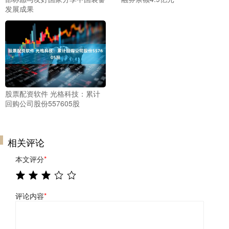
发展成果
股票配资软件 光格科技：累计
回购公司股份557605股
相关评论
本文评分
*
评论内容
*